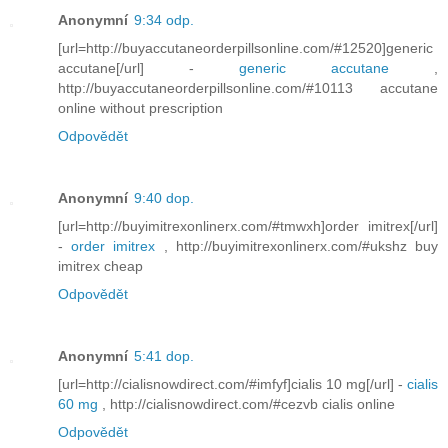
Anonymní
9:34 odp.
[url=http://buyaccutaneorderpillsonline.com/#12520]generic
accutane[/url] -
generic accutane
,
http://buyaccutaneorderpillsonline.com/#10113 accutane
online without prescription
Odpovědět
Anonymní
9:40 dop.
[url=http://buyimitrexonlinerx.com/#tmwxh]order imitrex[/url]
-
order imitrex
, http://buyimitrexonlinerx.com/#ukshz buy
imitrex cheap
Odpovědět
Anonymní
5:41 dop.
[url=http://cialisnowdirect.com/#imfyf]cialis 10 mg[/url] -
cialis
60 mg
, http://cialisnowdirect.com/#cezvb cialis online
Odpovědět