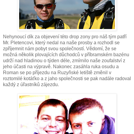
Nehynoucí dík za objevení této drop zony pro náš tým patří
Mr. Pletencovi, který nedal na naše prosby a rozhodl se
zpříjemnit nám pobyt svou společností. Vědomí, že se
možná několik plovajících důchodců v příbramském bazénu
udrží nad hladinou o týden déle, zmírnilo naše zoufalství z
jeho účasti na výpravě. Nakonec zasáhla ruka osudu a
Roman se po příjezdu na Ruzyňské letiště změnil v
roztomilé kotáťko a z jaho společnosti se pak nadále radoval
každý z úřastníků zájezdu.