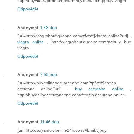
http://buyviagrapremiumpharmacy.com/#fchgq buy viagra
Odpovědět
Anonymní
1:48 dop.
[url=http://viagraboutiqueone.com/#fvzqt]viagra online[/url] -
viagra online
, http://viagraboutiqueone.com/#ahtuy buy
viagra
Odpovědět
Anonymní
7:53 odp.
[url=http://buyonlineaccutaneone.com/#pfwoz]cheap
accutane online[/url] -
buy accutane online
,
http://buyonlineaccutaneone.com/#cbplh accutane online
Odpovědět
Anonymní
11:46 dop.
[url=http://buyamoxilonline24h.com/#bmibv]buy