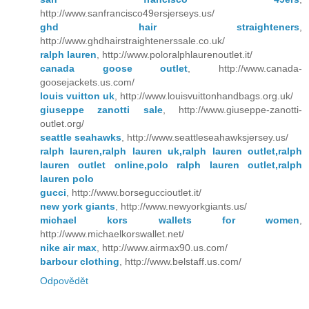
http://www.sanfrancisco49ersjerseys.us/
ghd hair straighteners
,
http://www.ghdhairstraightenerssale.co.uk/
ralph lauren
, http://www.poloralphlaurenoutlet.it/
canada goose outlet
, http://www.canada-
goosejackets.us.com/
louis vuitton uk
, http://www.louisvuittonhandbags.org.uk/
giuseppe zanotti sale
, http://www.giuseppe-zanotti-
outlet.org/
seattle seahawks
, http://www.seattleseahawksjersey.us/
ralph lauren,ralph lauren uk,ralph lauren outlet,ralph
lauren outlet online,polo ralph lauren outlet,ralph
lauren polo
gucci
, http://www.borseguccioutlet.it/
new york giants
, http://www.newyorkgiants.us/
michael kors wallets for women
,
http://www.michaelkorswallet.net/
nike air max
, http://www.airmax90.us.com/
barbour clothing
, http://www.belstaff.us.com/
Odpovědět