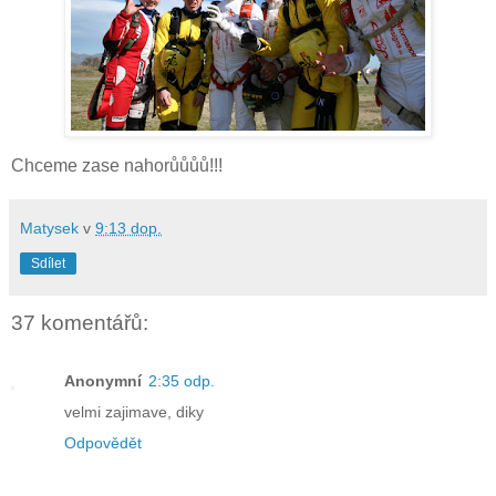
Chceme zase nahorůůůů!!!
Matysek
v
9:13 dop.
Sdílet
37 komentářů:
Anonymní
2:35 odp.
velmi zajimave, diky
Odpovědět