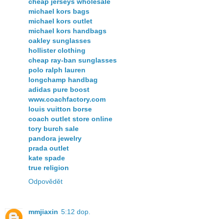
cheap jerseys wholesale
michael kors bags
michael kors outlet
michael kors handbags
oakley sunglasses
hollister clothing
cheap ray-ban sunglasses
polo ralph lauren
longchamp handbag
adidas pure boost
www.coachfactory.com
louis vuitton borse
coach outlet store online
tory burch sale
pandora jewelry
prada outlet
kate spade
true religion
Odpovědět
mmjiaxin
5:12 dop.