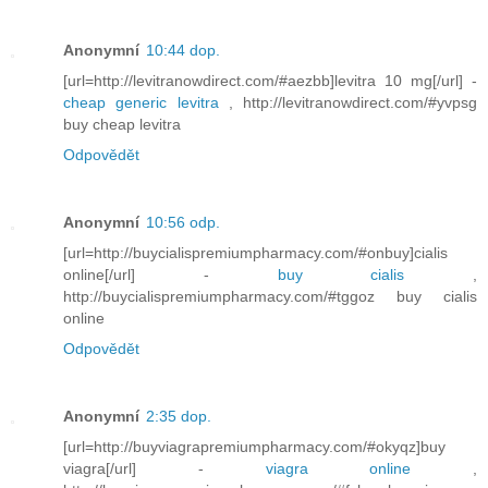
Anonymní
10:44 dop.
[url=http://levitranowdirect.com/#aezbb]levitra 10 mg[/url] -
cheap generic levitra
, http://levitranowdirect.com/#yvpsg
buy cheap levitra
Odpovědět
Anonymní
10:56 odp.
[url=http://buycialispremiumpharmacy.com/#onbuy]cialis
online[/url] -
buy cialis
,
http://buycialispremiumpharmacy.com/#tggoz buy cialis
online
Odpovědět
Anonymní
2:35 dop.
[url=http://buyviagrapremiumpharmacy.com/#okyqz]buy
viagra[/url] -
viagra online
,