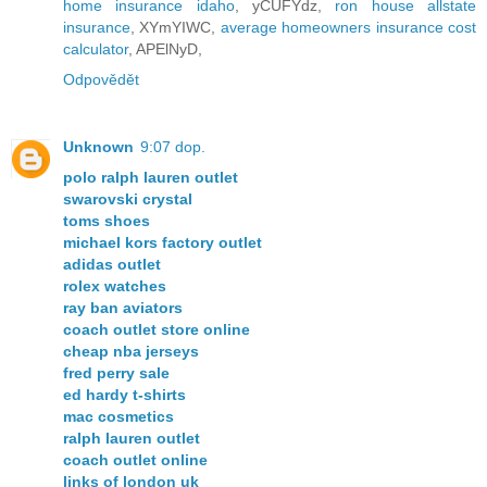
home insurance idaho
, yCUFYdz,
ron house allstate
insurance
, XYmYIWC,
average homeowners insurance cost
calculator
, APElNyD,
Odpovědět
Unknown
9:07 dop.
polo ralph lauren outlet
swarovski crystal
toms shoes
michael kors factory outlet
adidas outlet
rolex watches
ray ban aviators
coach outlet store online
cheap nba jerseys
fred perry sale
ed hardy t-shirts
mac cosmetics
ralph lauren outlet
coach outlet online
links of london uk