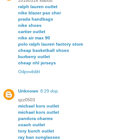
20180316 xiaoou
ralph lauren outlet
nike blazer pas cher
prada handbags
nike shoes
cartier outlet
nike air max 90
polo ralph lauren factory store
cheap basketball shoes
burberry outlet
cheap nhl jerseys
Odpovědět
Unknown
8:29 dop.
qzz0503
michael kors outlet
michael kors outlet
pandora charms
coach outlet
tory burch outlet
ray ban sunglasses