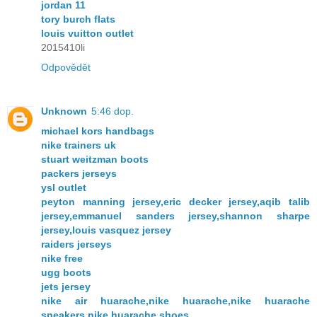
jordan 11
tory burch flats
louis vuitton outlet
2015410li
Odpovědět
Unknown
5:46 dop.
michael kors handbags
nike trainers uk
stuart weitzman boots
packers jerseys
ysl outlet
peyton manning jersey,eric decker jersey,aqib talib
jersey,emmanuel sanders jersey,shannon sharpe
jersey,louis vasquez jersey
raiders jerseys
nike free
ugg boots
jets jersey
nike air huarache,nike huarache,nike huarache
sneakers,nike huarache shoes