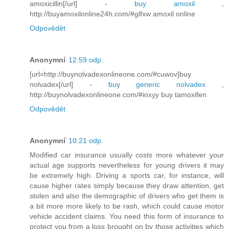
amoxicillin[/url] -
buy amoxil
,
http://buyamoxilonline24h.com/#glfxw amoxil online
Odpovědět
Anonymní
12:59 odp.
[url=http://buynolvadexonlineone.com/#cuwov]buy
nolvadex[/url] -
buy generic nolvadex
,
http://buynolvadexonlineone.com/#inxyy buy tamoxifen
Odpovědět
Anonymní
10:21 odp.
Modified car insurance usually costs more whatever your
actual age supports nevertheless for young drivers it may
be extremely high. Driving a sports car, for instance, will
cause higher rates simply because they draw attention, get
stolen and also the demographic of drivers who get them is
a bit more more likely to be rash, which could cause motor
vehicle accident claims. You need this form of insurance to
protect you from a loss brought on by those activities which