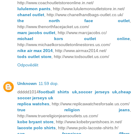
http://www.coachoutletstoreonline.in.net/
lululemon pants
, http://www.lululemonoutletstore.in.net/
chanel outlet
, http://www.chanelhandbags-outlet.co.uk/
the north face outlet
,
http://www.thenorthfacejacket.us.com/
marc jacobs outlet
, http://www.marcjacobs.cc/
michael kors outlet online
,
http://www.michaelkorsoutletonlinestores.us.com/
nike air max 2014
, http://www.airmax2014.net/
tods outlet store
, http://www.todsoutlet.us.com/
Odpovědět
Unknown
11:59 dop.
ddddd1014
football shirts uk,soccer jerseys uk,cheap
soccer jerseys uk
replica watches
, http://www.replicawatchesforsale.us.com/
true religion jeans
,
http://www.truereligionjeansoutlets.us.com/
kobe bryant store
, http://www.kobebryantshoes.in.net/
lacoste polo shirts
, http://www.polo-lacoste-shirts.fr/
san francisco 49ers
,