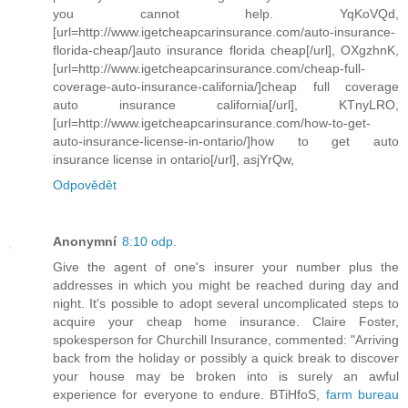
you cannot help. YqKoVQd,
[url=http://www.igetcheapcarinsurance.com/auto-insurance-
florida-cheap/]auto insurance florida cheap[/url], OXgzhnK,
[url=http://www.igetcheapcarinsurance.com/cheap-full-
coverage-auto-insurance-california/]cheap full coverage
auto insurance california[/url], KTnyLRO,
[url=http://www.igetcheapcarinsurance.com/how-to-get-
auto-insurance-license-in-ontario/]how to get auto
insurance license in ontario[/url], asjYrQw,
Odpovědět
Anonymní
8:10 odp.
Give the agent of one's insurer your number plus the
addresses in which you might be reached during day and
night. It's possible to adopt several uncomplicated steps to
acquire your cheap home insurance. Claire Foster,
spokesperson for Churchill Insurance, commented: "Arriving
back from the holiday or possibly a quick break to discover
your house may be broken into is surely an awful
experience for everyone to endure. BTiHfoS,
farm bureau