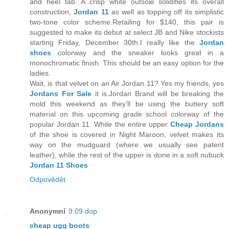
and heel tab. A crisp white outsole solidifies its overall
construction,
Jordan 11
as well as topping off its simplistic
two-tone color scheme.Retailing for $140, this pair is
suggested to make its debut at select JB and Nike stockists
starting Friday, December 30th.I really like the
Jordan
shoes
colorway and the sneaker looks great in a
monochromatic finish. This should be an easy option for the
ladies.
Wait, is that velvet on an Air Jordan 11? Yes my friends, yes
Jordans For Sale
it is.Jordan Brand will be breaking the
mold this weekend as they’ll be using the buttery soft
material on this upcoming grade school colorway of the
popular Jordan 11. While the entire upper
Cheap Jordans
of the shoe is covered in Night Maroon, velvet makes its
way on the mudguard (where we usually see patent
leather), while the rest of the upper is done in a soft nubuck
Jordan 11 Shoes
Odpovědět
Anonymní
9:09 dop.
cheap ugg boots