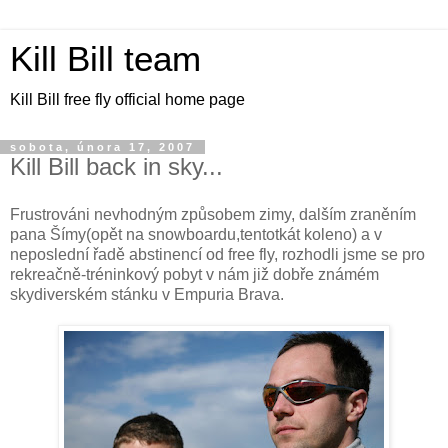
Kill Bill team
Kill Bill free fly official home page
sobota, února 17, 2007
Kill Bill back in sky...
Frustrováni nevhodným způsobem zimy, dalším zraněním
pana Šímy(opět na snowboardu,tentotkát koleno) a v
neposlední řadě abstinencí od free fly, rozhodli jsme se pro
rekreačně-tréninkový pobyt v nám již dobře známém
skydiverském stánku v Empuria Brava.