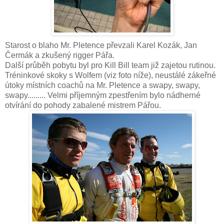
Starost o blaho Mr. Pletence převzali Karel Kozák, Jan
Čermák a zkušený rigger Pářa.
Další průběh pobytu byl pro Kill Bill team již zajetou rutinou.
Tréninkové skoky s Wolfem (viz foto níže), neustálé zákeřné
útoky místních coachů na Mr. Pletence a swapy, swapy,
swapy......... Velmi příjemným zpestřením bylo nádherné
otvírání do pohody zabalené mistrem Pářou.